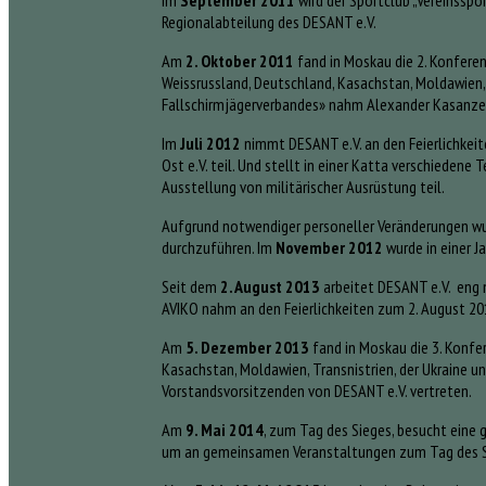
Im
September 2011
wird der Sportclub „Vereinsspo
Regionalabteilung des DESANT e.V.
Am
2. Oktober 2011
fand in Moskau die 2. Konferen
Weissrussland, Deutschland, Kasachstan, Moldawien, 
Fallschirmjägerverbandes» nahm Alexander Kasanzev 
Im
Juli 2012
nimmt DESANT e.V. an den Feierlichkeit
Ost e.V. teil. Und stellt in einer Katta verschiede
Ausstellung von militärischer Ausrüstung teil.
Aufgrund notwendiger personeller Veränderungen wu
durchzuführen. Im
November 2012
wurde in einer 
Seit dem
2. August 2013
arbeitet DESANT e.V. eng 
AVIKO nahm an den Feierlichkeiten zum 2. August 201
Am
5. Dezember 2013
fand in Moskau die 3. Konfe
Kasachstan, Moldawien, Transnistrien, der Ukraine u
Vorstandsvorsitzenden von DESANT e.V. vertreten.
Am
9. Mai 2014
, zum Tag des Sieges, besucht eine 
um an gemeinsamen Veranstaltungen zum Tag des S