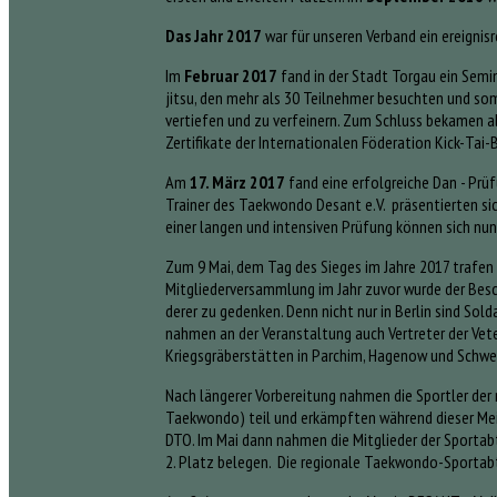
Das Jahr 2017
war für unseren Verband ein ereignisr
Im
Februar 2017
fand in der Stadt Torgau ein Sem
jitsu, den mehr als 30 Teilnehmer besuchten und so
vertiefen und zu verfeinern. Zum Schluss bekamen al
Zertifikate der Internationalen Föderation Kick-Tai
Am
17. März 2017
fand eine erfolgreiche Dan - Prü
Trainer des Taekwondo Desant e.V. präsentierten sic
einer langen und intensiven Prüfung können sich nun 
Zum 9 Mai, dem Tag des Sieges im Jahre 2017 trafen s
Mitgliederversammlung im Jahr zuvor wurde der Besc
derer zu gedenken. Denn nicht nur in Berlin sind So
nahmen an der Veranstaltung auch Vertreter der Ve
Kriegsgräberstätten in Parchim, Hagenow und Schwer
Nach längerer Vorbereitung nahmen die Sportler de
Taekwondo) teil und erkämpften während dieser Mei
DTO. Im Mai dann nahmen die Mitglieder der Sportab
2. Platz belegen. Die regionale Taekwondo-Sportabt