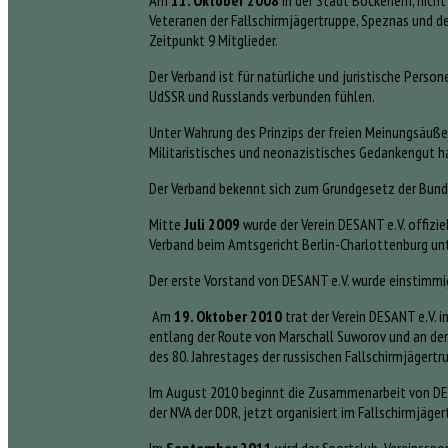
Am
11. Oktober 2008
in der Stadt Bockenem, nicht
Veteranen der Fallschirmjägertruppe, Speznas und de
Zeitpunkt 9 Mitglieder.
Der Verband ist für natürliche und juristische Perso
UdSSR und Russlands verbunden fühlen.
Unter Wahrung des Prinzips der freien Meinungsäußer
Militaristisches und neonazistisches Gedankengut h
Der Verband bekennt sich zum Grundgesetz der Bund
Mitte
Juli 2009
wurde der Verein DESANT e.V. offizi
Verband beim Amtsgericht Berlin-Charlottenburg unt
Der erste Vorstand von DESANT e.V. wurde einstimm
Am
19. Oktober 2010
trat der Verein DESANT e.V. 
entlang der Route von Marschall Suworov und an de
des 80. Jahrestages der russischen Fallschirmjägertru
Im August 2010 beginnt die Zusammenarbeit von DES
der NVA der DDR, jetzt organisiert im Fallschirmjäger