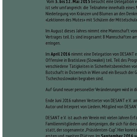
Vom
3. bis 12. Mai 2015
besucht eine Delegation v
ist sehr umfangreich: die Teilnahme innerhalb eines
Niederlegung von Kränzen und Blumen an den Denkmä
«Lektionen des Mutes» mit Schülern der Mittelschule 
Im August dieses Jahres nimmt eine Mannschaft von
Vertrages teil. Es sind insgesamt 8 Mannschaften a
erringen.
Im
April 2016
nimmt eine Delegation von DESANT e.V
Offensive in Bratislava (Slowakei) teil. Teil des P
verschiedene Tätigkeiten in Sicherheitsbereichen von
Botschaft in Österreich in Wien und ein Besuch der 
Tschechoslowakei begraben sind.
Auf Grund neuer personeller Veränderungen wird in 
Ende Juni 2016 nahmen Vertreter von DESANT e.V. an 
Autor und Interpret von Liedern, Mitglied von DESANT
DESANT e.V. ist auch ein Verein mit vielen Jahren E
Familienmitgliedern und denjenigen, die sich für di
statt, der sogenannte „Präsidenten-Cup“. Hier konn
ersten und zweiten Plätzen. Im
September 2016
w