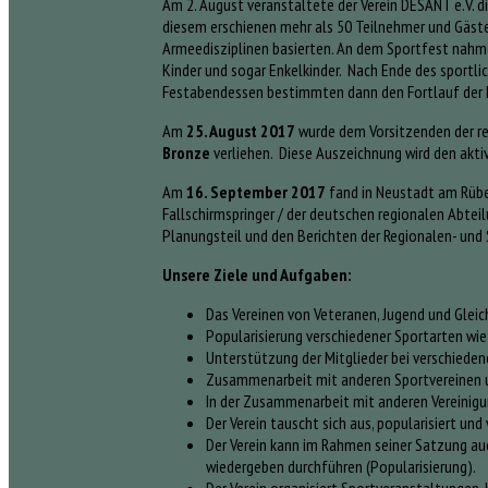
Am 2. August veranstaltete der Verein DESANT e.V. di
diesem erschienen mehr als 50 Teilnehmer und Gäste
Armeedisziplinen basierten. An dem Sportfest nahmen
Kinder und sogar Enkelkinder. Nach Ende des sportlic
Festabendessen bestimmten dann den Fortlauf der F
Am
25. August 2017
wurde dem Vorsitzenden der r
Bronze
verliehen. Diese Auszeichnung wird den aktiv
Am
16. September 2017
fand in Neustadt am Rübe
Fallschirmspringer / der deutschen regionalen Abte
Planungsteil und den Berichten der Regionalen- und 
Unsere Ziele und Aufgaben:
Das Vereinen von Veteranen, Jugend und Gleic
Popularisierung verschiedener Sportarten wie
Unterstützung der Mitglieder bei verschiede
Zusammenarbeit mit anderen Sportvereinen 
In der Zusammenarbeit mit anderen Vereinigu
Der Verein tauscht sich aus, popularisiert un
Der Verein kann im Rahmen seiner Satzung a
wiedergeben durchführen (Popularisierung).