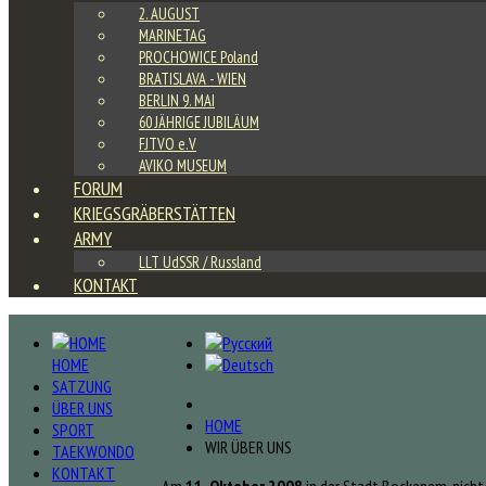
2. AUGUST
MARINETAG
PROCHOWICE Poland
BRATISLAVA - WIEN
BERLIN 9. MAI
60 JÄHRIGE JUBILÄUM
FJTVO e.V
AVIKO MUSEUM
FORUM
KRIEGSGRÄBERSTÄTTEN
ARMY
LLT UdSSR / Russland
KONTAKT
HOME
SATZUNG
ÜBER UNS
HOME
SPORT
WIR ÜBER UNS
TAEKWONDO
KONTAKT