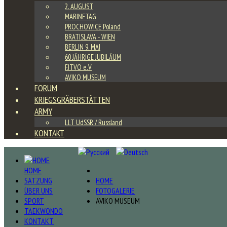
2. AUGUST
MARINETAG
PROCHOWICE Poland
BRATISLAVA - WIEN
BERLIN 9. MAI
60 JÄHRIGE JUBILÄUM
FJTVO e.V
AVIKO MUSEUM
FORUM
KRIEGSGRÄBERSTÄTTEN
ARMY
LLT UdSSR / Russland
KONTAKT
HOME
SATZUNG
HOME
ÜBER UNS
FOTOGALERIE
SPORT
AVIKO MUSEUM
TAEKWONDO
KONTAKT